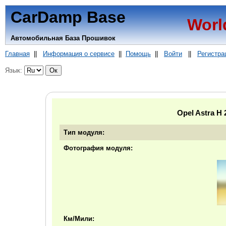
CarDamp Base
Worl
Автомобильная База Прошивок
Главная
||
Информация о сервисе
||
Помощь
||
Войти
||
Регистра
Язык:
Opel Astra 
Тип модуля:
Фотография модуля:
Км/Мили: