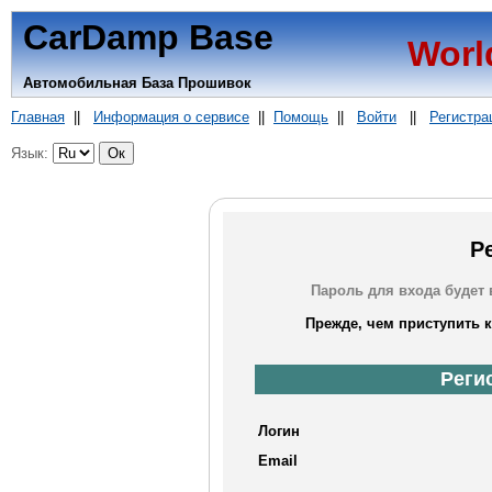
CarDamp Base
Worl
Автомобильная База Прошивок
Главная
||
Информация о сервисе
||
Помощь
||
Войти
||
Регистра
Язык:
Р
Пароль для входа будет
Прежде, чем приступить 
Реги
Логин
Email