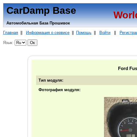
CarDamp Base
Worl
Автомобильная База Прошивок
Главная
||
Информация о сервисе
||
Помощь
||
Войти
||
Регистра
Язык:
Ford Fus
Тип модуля:
Фотография модуля: