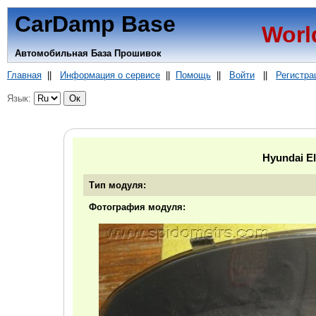
CarDamp Base
Worl
Автомобильная База Прошивок
Главная
||
Информация о сервисе
||
Помощь
||
Войти
||
Регистра
Язык:
Hyundai E
Тип модуля:
Фотография модуля: