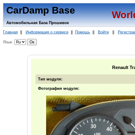
CarDamp Base
Worl
Автомобильная База Прошивок
Главная
||
Информация о сервисе
||
Помощь
||
Войти
||
Регистра
Язык:
Renault Tr
Тип модуля:
Фотография модуля: