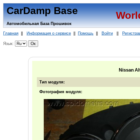
CarDamp Base
Worl
Автомобильная База Прошивок
Главная
||
Информация о сервисе
||
Помощь
||
Войти
||
Регистра
Язык:
Nissan A
Тип модуля:
Фотография модуля: