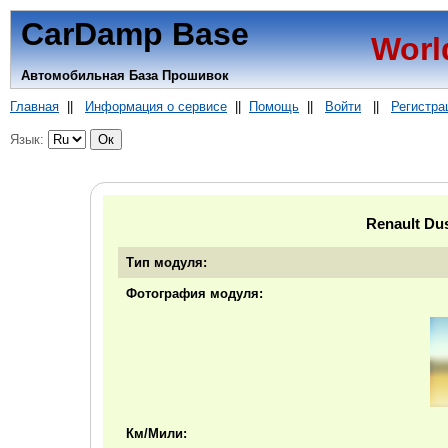
CarDamp Base
Worl
Автомобильная База Прошивок
Главная
||
Информация о сервисе
||
Помощь
||
Войти
||
Регистра
Язык:
Renault Du
Тип модуля:
Фотография модуля:
Км/Мили: