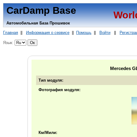
CarDamp Base
Worl
Автомобильная База Прошивок
Главная
||
Информация о сервисе
||
Помощь
||
Войти
||
Регистра
Язык:
Mercedes G
Тип модуля:
Фотография модуля:
Км/Мили: