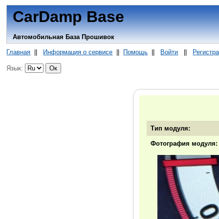
CarDamp Base
Автомобильная База Прошивок
Главная
||
Информация о сервисе
||
Помощь
||
Войти
||
Регистр
Язык:
Тип модуля:
Фотография модуля: