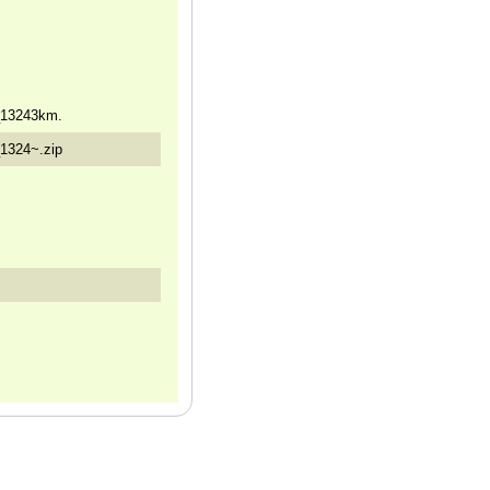
13243km.
1324~.zip