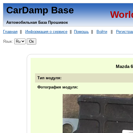
CarDamp Base
Worl
Автомобильная База Прошивок
Главная
||
Информация о сервисе
||
Помощь
||
Войти
||
Регистра
Язык:
Mazda 
Тип модуля:
Фотография модуля: