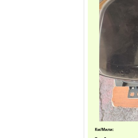
Км/Мили: