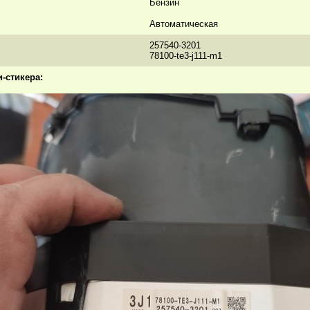
Бензин
Автоматическая
257540-3201
78100-te3-j111-m1
-стикера: