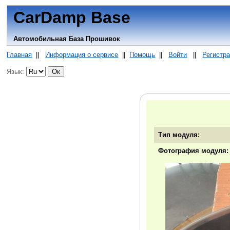
CarDamp Base
Автомобильная База Прошивок
Главная
||
Информация о сервисе
||
Помощь
||
Войти
||
Регистр
Язык:
Тип модуля:
Фотография модуля: