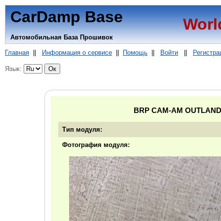
CarDamp Base
Worl
Автомобильная База Прошивок
Главная
||
Информация о сервисе
||
Помощь
||
Войти
||
Регистра
Язык:
BRP CAM-AM OUTLANDER
Тип модуля:
Фотография модуля: