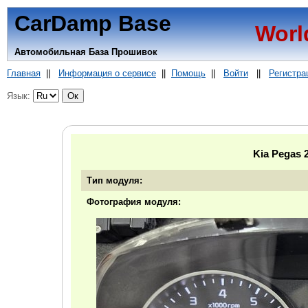
CarDamp Base
Worl
Автомобильная База Прошивок
Главная
||
Информация о сервисе
||
Помощь
||
Войти
||
Регистра
Язык:
Kia Pegas
Тип модуля:
Фотография модуля: