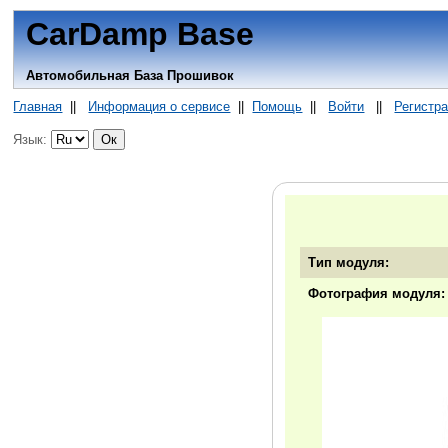
CarDamp Base
Автомобильная База Прошивок
Главная
||
Информация о сервисе
||
Помощь
||
Войти
||
Регистр
Язык:
Тип модуля:
Фотография модуля: