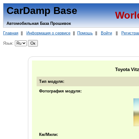
CarDamp Base
Worl
Автомобильная База Прошивок
Главная
||
Информация о сервисе
||
Помощь
||
Войти
||
Регистра
Язык:
Toyota Vit
Тип модуля:
Фотография модуля:
Км/Мили: