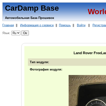
CarDamp Base
Worl
Автомобильная База Прошивок
Главная
||
Информация о сервисе
||
Помощь
||
Войти
||
Регистра
Язык:
Land Rover FreeL
Тип модуля:
Фотография модуля: