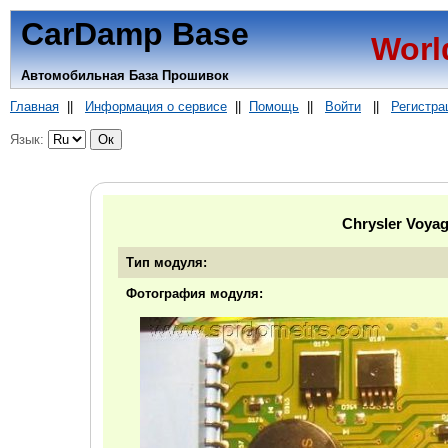
CarDamp Base
Worl
Автомобильная База Прошивок
Главная
||
Информация о сервисе
||
Помощь
||
Войти
||
Регистра
Язык:
Chrysler Voy
Тип модуля:
Фотография модуля: