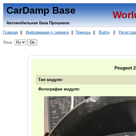
CarDamp Base
Worl
Автомобильная База Прошивок
Главная
||
Информация о сервисе
||
Помощь
||
Войти
||
Регистра
Язык:
Peugeot 2
Тип модуля:
Фотография модуля: