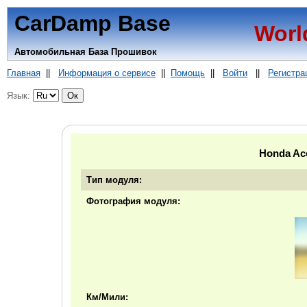
CarDamp Base
Worl
Автомобильная База Прошивок
Главная
||
Информация о сервисе
||
Помощь
||
Войти
||
Регистра
Язык:
Honda Ac
Тип модуля:
Фотография модуля:
Км/Мили: