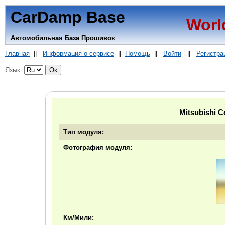
CarDamp Base
Worl
Автомобильная База Прошивок
Главная
||
Информация о сервисе
||
Помощь
||
Войти
||
Регистра
Язык:
Mitsubishi 
Тип модуля:
Фотография модуля:
Км/Мили: