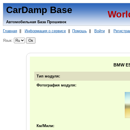
CarDamp Base
Worl
Автомобильная База Прошивок
Главная
||
Информация о сервисе
||
Помощь
||
Войти
||
Регистра
Язык:
BMW E5
Тип модуля:
Фотография модуля:
Км/Мили: