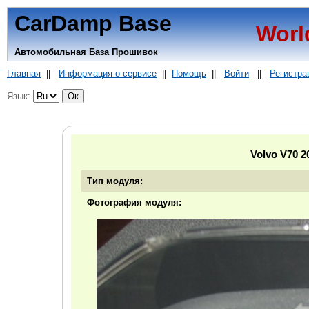
CarDamp Base
Worl
Автомобильная База Прошивок
Главная
||
Информация о сервисе
||
Помощь
||
Войти
||
Регистра
Язык:
Volvo V70 
Тип модуля:
Фотография модуля: