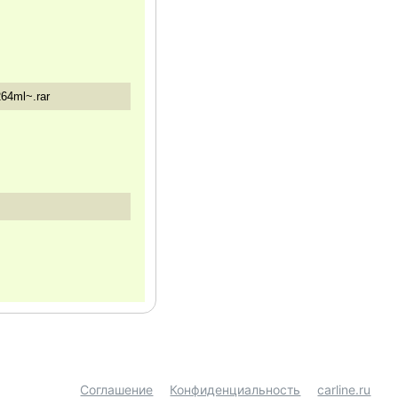
64ml~.rar
Соглашение
Конфиденциальность
carline.ru