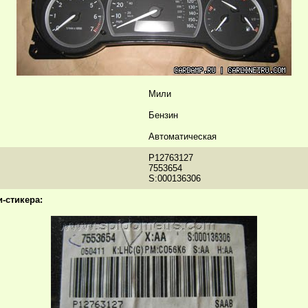
Мили
Бензин
Автоматическая
P12763127
7553654
S:000136306
-стикера: