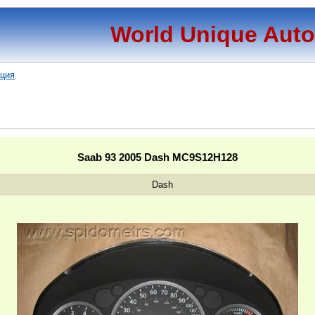
World Unique Aut
ация
Saab 93 2005 Dash MC9S12H128
Dash