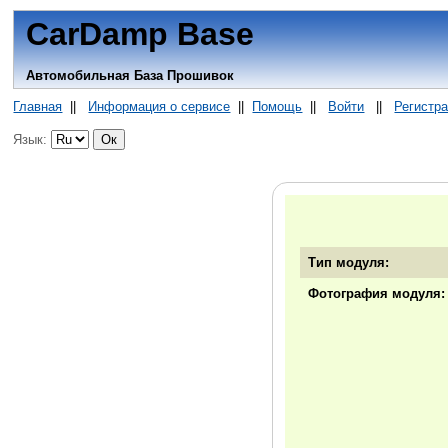
CarDamp Base
Автомобильная База Прошивок
Главная
||
Информация о сервисе
||
Помощь
||
Войти
||
Регистр
Язык:
Тип модуля:
Фотография модуля: