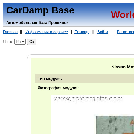
CarDamp Base
Worl
Автомобильная База Прошивок
Главная
||
Информация о сервисе
||
Помощь
||
Войти
||
Регистра
Язык:
Nissan Ma
Тип модуля:
Фотография модуля: