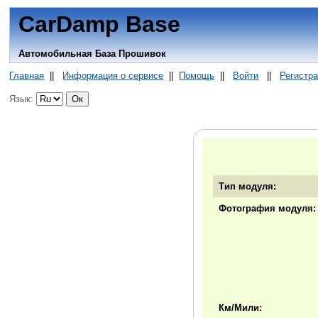
CarDamp Base
Автомобильная База Прошивок
Главная
||
Информация о сервисе
||
Помощь
||
Войти
||
Регистр
Язык:
Тип модуля:
Фотография модуля:
Км/Мили: