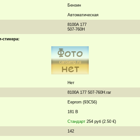
Бензин
Автоматическая
8100A 177
507-760H
-стикера:
Нет
8100A 177 507-760H.rar
Eeprom (93C56)
181 B
Стандарт
254 руб (2.50 €)
142