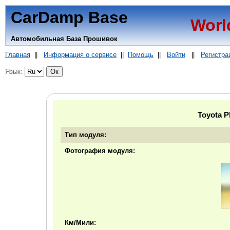
CarDamp Base
Worl
Автомобильная База Прошивок
Главная
||
Информация о сервисе
||
Помощь
||
Войти
||
Регистра
Язык:
Toyota P
Тип модуля:
Фотография модуля:
Км/Мили: