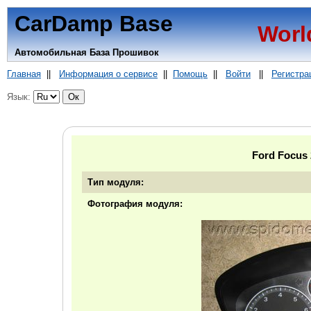
CarDamp Base
Worl
Автомобильная База Прошивок
Главная
||
Информация о сервисе
||
Помощь
||
Войти
||
Регистра
Язык:
Ford Focus
Тип модуля:
Фотография модуля: