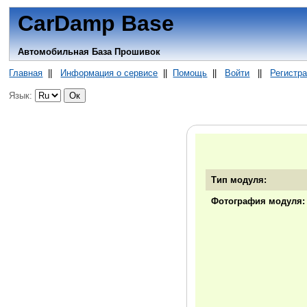
CarDamp Base
Автомобильная База Прошивок
Главная
||
Информация о сервисе
||
Помощь
||
Войти
||
Регистр
Язык:
Тип модуля:
Фотография модуля: