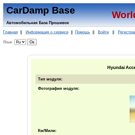
CarDamp Base
Worl
Автомобильная База Прошивок
Главная
||
Информация о сервисе
||
Помощь
||
Войти
||
Регистра
Язык:
Hyundai Acc
Тип модуля:
Фотография модуля:
Км/Мили: