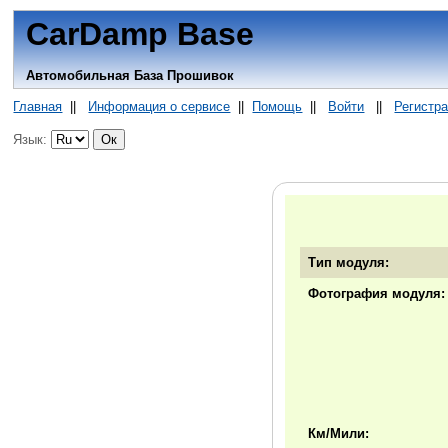
CarDamp Base
Автомобильная База Прошивок
Главная
||
Информация о сервисе
||
Помощь
||
Войти
||
Регистр
Язык:
Тип модуля:
Фотография модуля:
Км/Мили: