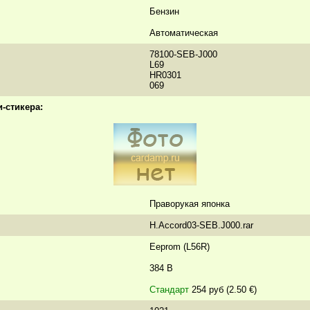
Бензин
Автоматическая
78100-SEB-J000
L69
HR0301
069
-стикера:
Праворукая японка
H.Accord03-SEB.J000.rar
Eeprom (L56R)
384 B
Стандарт
254 руб (2.50 €)