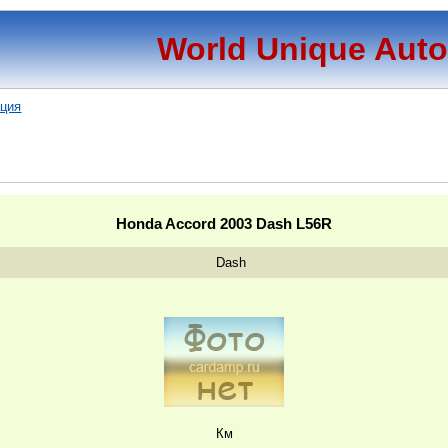
World Unique Aut
ация
Honda Accord 2003 Dash L56R
Dash
Км