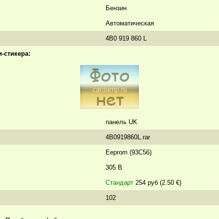
Бензин
Автоматическая
4B0 919 860 L
-стикера:
панель UK
4B0919860L.rar
Eeprom (93C56)
305 B
Стандарт
254 руб (2.50 €)
102