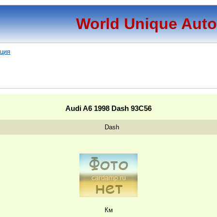
World Unique Aut
ация
Audi A6 1998 Dash 93C56
Dash
Км