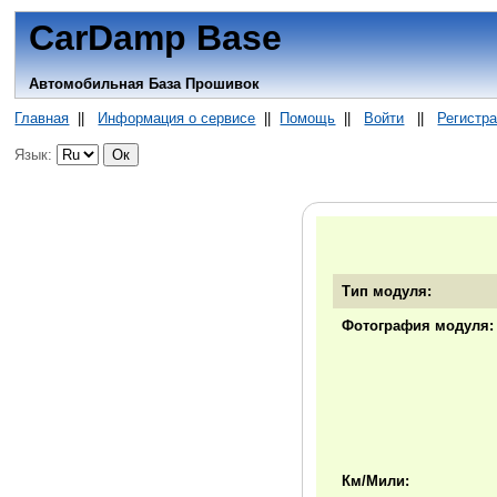
CarDamp Base
Автомобильная База Прошивок
Главная
||
Информация о сервисе
||
Помощь
||
Войти
||
Регистр
Язык:
Тип модуля:
Фотография модуля:
Км/Мили: