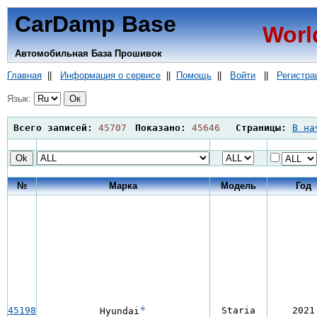
CarDamp Base
Worl
Автомобильная База Прошивок
Главная
||
Информация о сервисе
||
Помощь
||
Войти
||
Регистра
Язык:
Всего записей:
45707
Показано:
45646
Страницы:
В на
№
Марка
Модель
Год
*
45198
Staria
2021
Hyundai