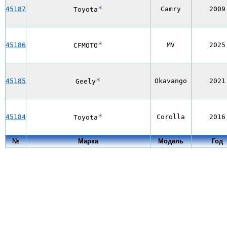
*
45187
Camry
2009
Toyota
*
45186
MV
2025
CFMOTO
*
45185
Okavango
2021
Geely
*
45184
Corolla
2016
Toyota
№
Марка
Модель
Год