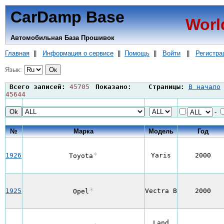
CarDamp Base
Worl
Автомобильная База Прошивок
Главная
||
Информация о сервисе
||
Помощь
||
Войти
||
Регистра
Язык:
Всего записей:
45705
Показано:
Страницы:
В начало
45644
-
№
Марка
Модель
Год
*
1926
Yaris
2000
Toyota
*
1925
Vectra B
2000
Opel
Land