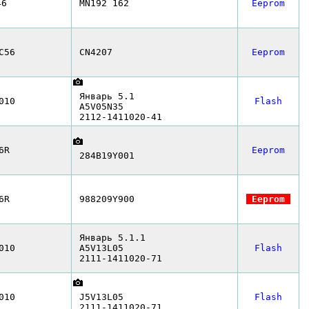
46
MN192 162
Eeprom
C56
CN4207
Eeprom
Январь 5.1
010
Flash
A5V05N35
2112-1411020-41
6R
Eeprom
284B19Y001
6R
988209Y900
Eeprom
Январь 5.1.1
010
A5V13L05
Flash
2111-1411020-71
010
J5V13L05
Flash
2111-1411020-71