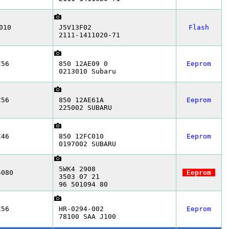
010
J5V13F02
Flash
2111-1411020-71
C56
850 12AE09 0
Eeprom
0213010 Subaru
C56
850 12AE61A
Eeprom
225002 SUBARU
C46
850 12FC010
Eeprom
0197002 SUBARU
5WK4 2908
5080
Eeprom
3503 07 21
96 501094 80
C56
HR-0294-002
Eeprom
78100 SAA J100