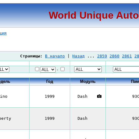
World Unique Aut
ация
Страницы:
В начало
|
Назад
...
2859
2860
2861
2
-
дель
Год
Модуль
Пам
ino
1999
Dash
93
berty
1999
Dash
93