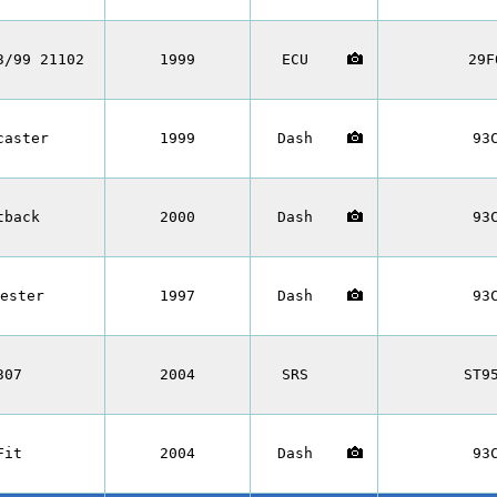
3/99 21102
1999
ECU
29F
caster
1999
Dash
93
tback
2000
Dash
93
ester
1997
Dash
93
307
2004
SRS
ST9
Fit
2004
Dash
93