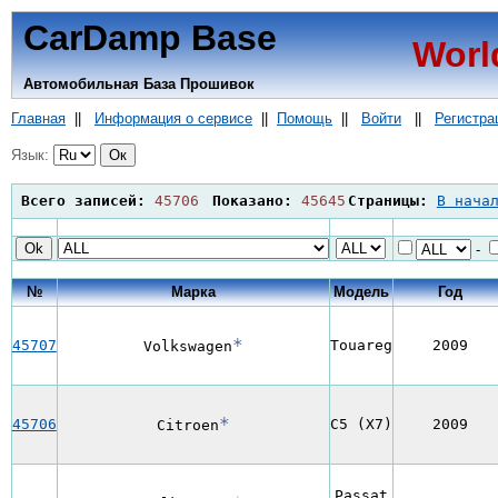
CarDamp Base
Worl
Автомобильная База Прошивок
Главная
||
Информация о сервисе
||
Помощь
||
Войти
||
Регистра
Язык:
Всего записей:
45706
Показано:
45645
Страницы:
В нача
-
№
Марка
Модель
Год
*
45707
Touareg
2009
Volkswagen
*
45706
C5 (X7)
2009
Citroen
Passat