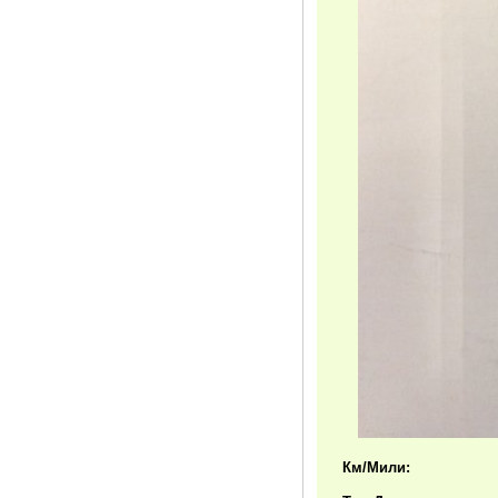
Км/Мили: