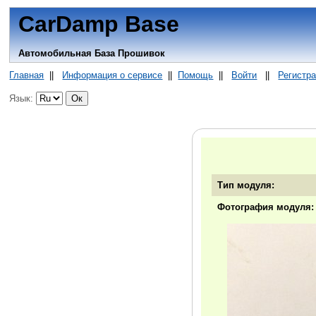
CarDamp Base
Автомобильная База Прошивок
Главная
||
Информация о сервисе
||
Помощь
||
Войти
||
Регистр
Язык:
Тип модуля:
Фотография модуля: