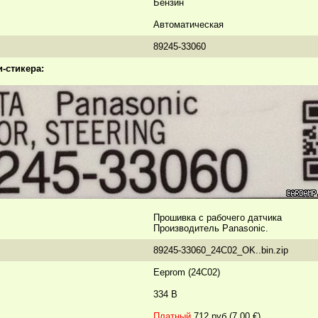
Бензин
Автоматическая
89245-33060
-стикера:
Прошивка с рабочего датчика
Производитель Panasonic.
89245-33060_24C02_OK..bin.zip
Eeprom (24C02)
334 B
Платный
712 руб (7.00 €)