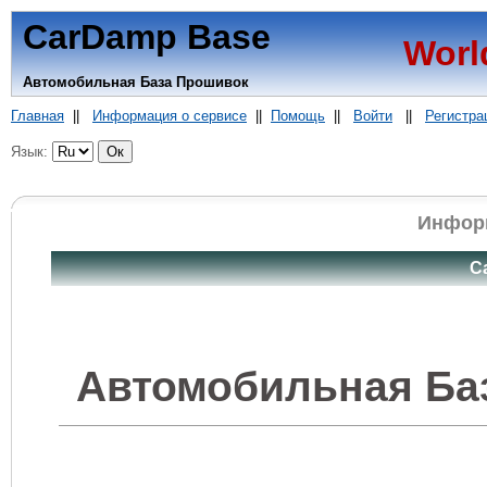
CarDamp Base
Worl
Автомобильная База Прошивок
Главная
||
Информация о сервисе
||
Помощь
||
Войти
||
Регистра
Язык:
Информ
C
Автомобильная Ба